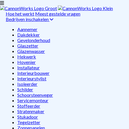
Hoe het werkt
Meest gestelde vragen
Bedrijven inschakelen
Aannemer
Dakdekker
Gevelonderhoud
Glaszetter
Glazenwasser
Hekwerk
Hovenier
Installateur
Interieurbouwer
Interieurstylist
Isoleerder
Schilder
Schoorsteenveger
Servicemonteur
Stoffeerder
Stratenmaker
Stukadoor
Tegelzetter
Zonnepanelen