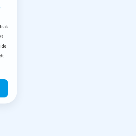
e
trak
et
j de
dt