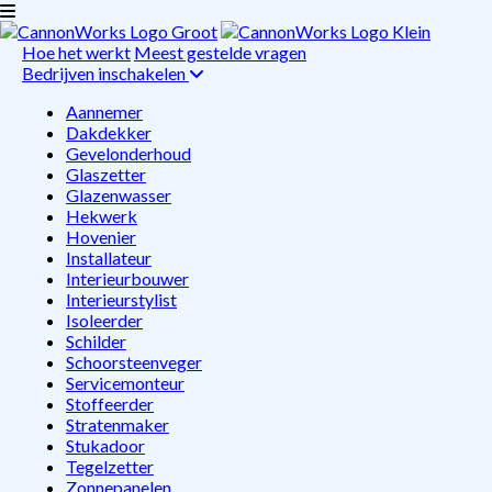
Hoe het werkt
Meest gestelde vragen
Bedrijven inschakelen
Aannemer
Dakdekker
Gevelonderhoud
Glaszetter
Glazenwasser
Hekwerk
Hovenier
Installateur
Interieurbouwer
Interieurstylist
Isoleerder
Schilder
Schoorsteenveger
Servicemonteur
Stoffeerder
Stratenmaker
Stukadoor
Tegelzetter
Zonnepanelen