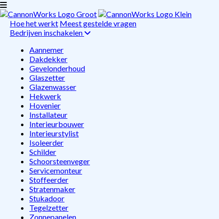
Hoe het werkt
Meest gestelde vragen
Bedrijven inschakelen
Aannemer
Dakdekker
Gevelonderhoud
Glaszetter
Glazenwasser
Hekwerk
Hovenier
Installateur
Interieurbouwer
Interieurstylist
Isoleerder
Schilder
Schoorsteenveger
Servicemonteur
Stoffeerder
Stratenmaker
Stukadoor
Tegelzetter
Zonnepanelen