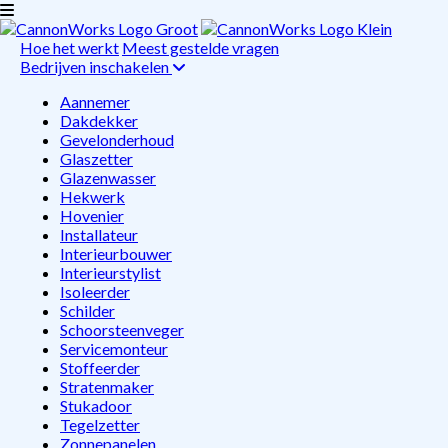
Hoe het werkt
Meest gestelde vragen
Bedrijven inschakelen
Aannemer
Dakdekker
Gevelonderhoud
Glaszetter
Glazenwasser
Hekwerk
Hovenier
Installateur
Interieurbouwer
Interieurstylist
Isoleerder
Schilder
Schoorsteenveger
Servicemonteur
Stoffeerder
Stratenmaker
Stukadoor
Tegelzetter
Zonnepanelen