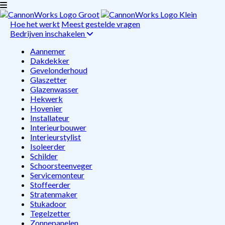
Hoe het werkt
Meest gestelde vragen
Bedrijven inschakelen
Aannemer
Dakdekker
Gevelonderhoud
Glaszetter
Glazenwasser
Hekwerk
Hovenier
Installateur
Interieurbouwer
Interieurstylist
Isoleerder
Schilder
Schoorsteenveger
Servicemonteur
Stoffeerder
Stratenmaker
Stukadoor
Tegelzetter
Zonnepanelen