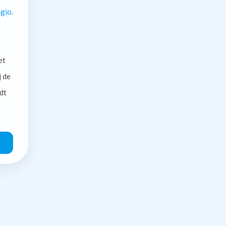
gio.
et
j de
dt