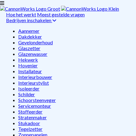
Hoe het werkt
Meest gestelde vragen
Bedrijven inschakelen
Aannemer
Dakdekker
Gevelonderhoud
Glaszetter
Glazenwasser
Hekwerk
Hovenier
Installateur
Interieurbouwer
Interieurstylist
Isoleerder
Schilder
Schoorsteenveger
Servicemonteur
Stoffeerder
Stratenmaker
Stukadoor
Tegelzetter
Zonnepanelen