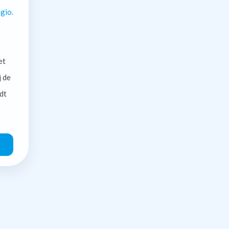
gio.
et
j de
dt