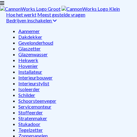
Hoe het werkt
Meest gestelde vragen
Bedrijven inschakelen
Aannemer
Dakdekker
Gevelonderhoud
Glaszetter
Glazenwasser
Hekwerk
Hovenier
Installateur
Interieurbouwer
Interieurstylist
Isoleerder
Schilder
Schoorsteenveger
Servicemonteur
Stoffeerder
Stratenmaker
Stukadoor
Tegelzetter
Zonnepanelen