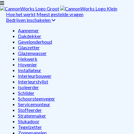
Hoe het werkt
Meest gestelde vragen
Bedrijven inschakelen
Aannemer
Dakdekker
Gevelonderhoud
Glaszetter
Glazenwasser
Hekwerk
Hovenier
Installateur
Interieurbouwer
Interieurstylist
Isoleerder
Schilder
Schoorsteenveger
Servicemonteur
Stoffeerder
Stratenmaker
Stukadoor
Tegelzetter
Zonnepanelen