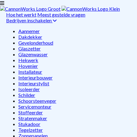
Hoe het werkt
Meest gestelde vragen
Bedrijven inschakelen
Aannemer
Dakdekker
Gevelonderhoud
Glaszetter
Glazenwasser
Hekwerk
Hovenier
Installateur
Interieurbouwer
Interieurstylist
Isoleerder
Schilder
Schoorsteenveger
Servicemonteur
Stoffeerder
Stratenmaker
Stukadoor
Tegelzetter
Zonnepanelen