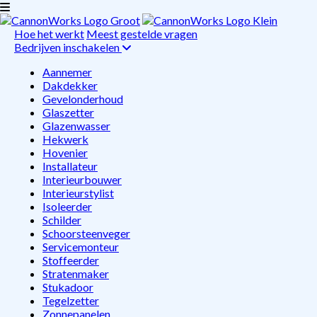
Hoe het werkt
Meest gestelde vragen
Bedrijven inschakelen
Aannemer
Dakdekker
Gevelonderhoud
Glaszetter
Glazenwasser
Hekwerk
Hovenier
Installateur
Interieurbouwer
Interieurstylist
Isoleerder
Schilder
Schoorsteenveger
Servicemonteur
Stoffeerder
Stratenmaker
Stukadoor
Tegelzetter
Zonnepanelen