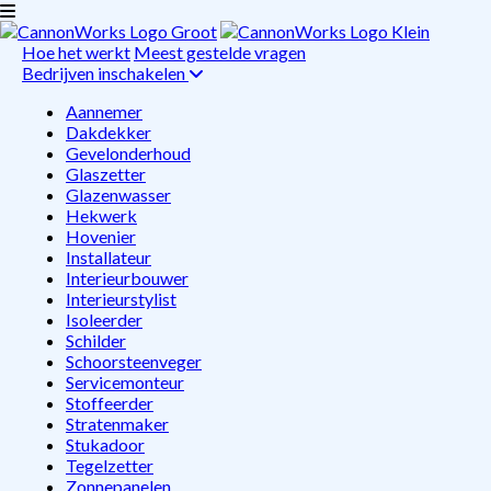
Hoe het werkt
Meest gestelde vragen
Bedrijven inschakelen
Aannemer
Dakdekker
Gevelonderhoud
Glaszetter
Glazenwasser
Hekwerk
Hovenier
Installateur
Interieurbouwer
Interieurstylist
Isoleerder
Schilder
Schoorsteenveger
Servicemonteur
Stoffeerder
Stratenmaker
Stukadoor
Tegelzetter
Zonnepanelen