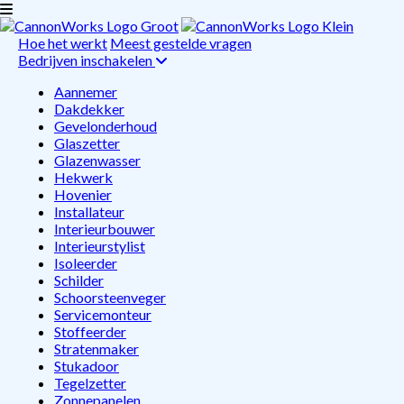
Hoe het werkt
Meest gestelde vragen
Bedrijven inschakelen
Aannemer
Dakdekker
Gevelonderhoud
Glaszetter
Glazenwasser
Hekwerk
Hovenier
Installateur
Interieurbouwer
Interieurstylist
Isoleerder
Schilder
Schoorsteenveger
Servicemonteur
Stoffeerder
Stratenmaker
Stukadoor
Tegelzetter
Zonnepanelen