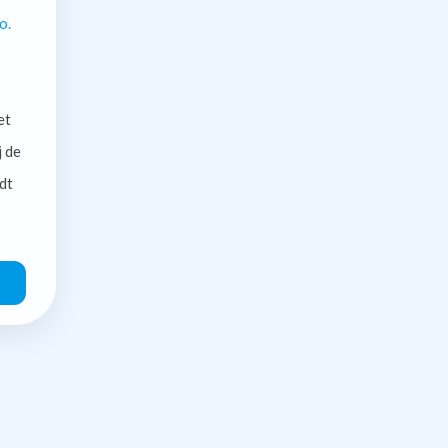
o.
et
j de
dt