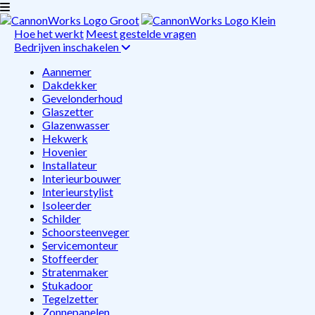
Hoe het werkt
Meest gestelde vragen
Bedrijven inschakelen
Aannemer
Dakdekker
Gevelonderhoud
Glaszetter
Glazenwasser
Hekwerk
Hovenier
Installateur
Interieurbouwer
Interieurstylist
Isoleerder
Schilder
Schoorsteenveger
Servicemonteur
Stoffeerder
Stratenmaker
Stukadoor
Tegelzetter
Zonnepanelen