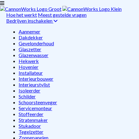
Hoe het werkt
Meest gestelde vragen
Bedrijven inschakelen
Aannemer
Dakdekker
Gevelonderhoud
Glaszetter
Glazenwasser
Hekwerk
Hovenier
Installateur
Interieurbouwer
Interieurstylist
Isoleerder
Schilder
Schoorsteenveger
Servicemonteur
Stoffeerder
Stratenmaker
Stukadoor
Tegelzetter
Zonnepanelen