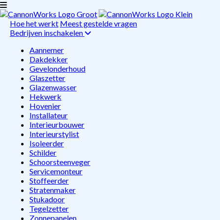
Hoe het werkt
Meest gestelde vragen
Bedrijven inschakelen
Aannemer
Dakdekker
Gevelonderhoud
Glaszetter
Glazenwasser
Hekwerk
Hovenier
Installateur
Interieurbouwer
Interieurstylist
Isoleerder
Schilder
Schoorsteenveger
Servicemonteur
Stoffeerder
Stratenmaker
Stukadoor
Tegelzetter
Zonnepanelen