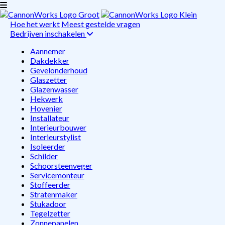
Hoe het werkt
Meest gestelde vragen
Bedrijven inschakelen
Aannemer
Dakdekker
Gevelonderhoud
Glaszetter
Glazenwasser
Hekwerk
Hovenier
Installateur
Interieurbouwer
Interieurstylist
Isoleerder
Schilder
Schoorsteenveger
Servicemonteur
Stoffeerder
Stratenmaker
Stukadoor
Tegelzetter
Zonnepanelen