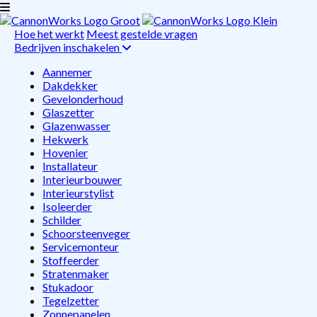
Hoe het werkt
Meest gestelde vragen
Bedrijven inschakelen
Aannemer
Dakdekker
Gevelonderhoud
Glaszetter
Glazenwasser
Hekwerk
Hovenier
Installateur
Interieurbouwer
Interieurstylist
Isoleerder
Schilder
Schoorsteenveger
Servicemonteur
Stoffeerder
Stratenmaker
Stukadoor
Tegelzetter
Zonnepanelen