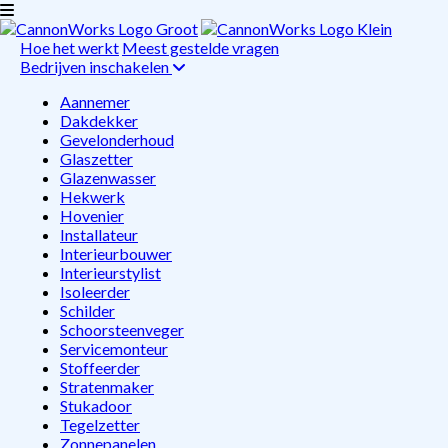
Hoe het werkt
Meest gestelde vragen
Bedrijven inschakelen
Aannemer
Dakdekker
Gevelonderhoud
Glaszetter
Glazenwasser
Hekwerk
Hovenier
Installateur
Interieurbouwer
Interieurstylist
Isoleerder
Schilder
Schoorsteenveger
Servicemonteur
Stoffeerder
Stratenmaker
Stukadoor
Tegelzetter
Zonnepanelen