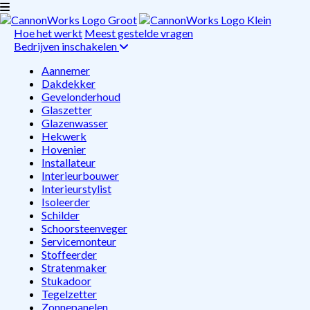
Hoe het werkt
Meest gestelde vragen
Bedrijven inschakelen
Aannemer
Dakdekker
Gevelonderhoud
Glaszetter
Glazenwasser
Hekwerk
Hovenier
Installateur
Interieurbouwer
Interieurstylist
Isoleerder
Schilder
Schoorsteenveger
Servicemonteur
Stoffeerder
Stratenmaker
Stukadoor
Tegelzetter
Zonnepanelen