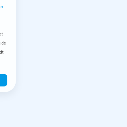
io.
et
j de
dt