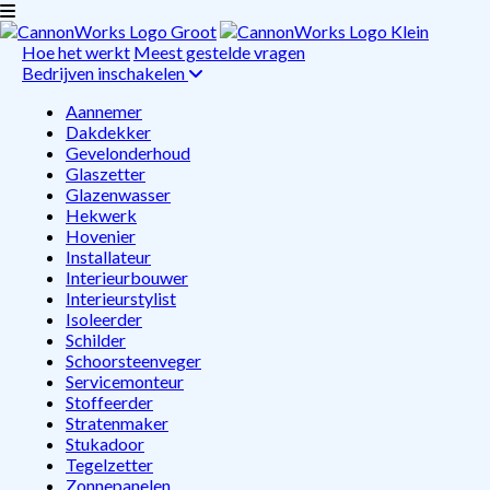
Hoe het werkt
Meest gestelde vragen
Bedrijven inschakelen
Aannemer
Dakdekker
Gevelonderhoud
Glaszetter
Glazenwasser
Hekwerk
Hovenier
Installateur
Interieurbouwer
Interieurstylist
Isoleerder
Schilder
Schoorsteenveger
Servicemonteur
Stoffeerder
Stratenmaker
Stukadoor
Tegelzetter
Zonnepanelen