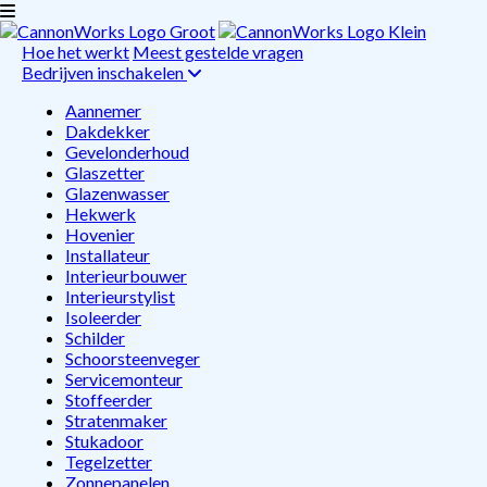
Hoe het werkt
Meest gestelde vragen
Bedrijven inschakelen
Aannemer
Dakdekker
Gevelonderhoud
Glaszetter
Glazenwasser
Hekwerk
Hovenier
Installateur
Interieurbouwer
Interieurstylist
Isoleerder
Schilder
Schoorsteenveger
Servicemonteur
Stoffeerder
Stratenmaker
Stukadoor
Tegelzetter
Zonnepanelen