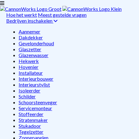
Hoe het werkt
Meest gestelde vragen
Bedrijven inschakelen
Aannemer
Dakdekker
Gevelonderhoud
Glaszetter
Glazenwasser
Hekwerk
Hovenier
Installateur
Interieurbouwer
Interieurstylist
Isoleerder
Schilder
Schoorsteenveger
Servicemonteur
Stoffeerder
Stratenmaker
Stukadoor
Tegelzetter
Zonnepanelen