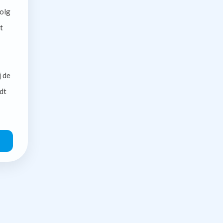
olg
t
j de
dt