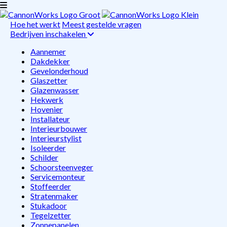
Hoe het werkt
Meest gestelde vragen
Bedrijven inschakelen
Aannemer
Dakdekker
Gevelonderhoud
Glaszetter
Glazenwasser
Hekwerk
Hovenier
Installateur
Interieurbouwer
Interieurstylist
Isoleerder
Schilder
Schoorsteenveger
Servicemonteur
Stoffeerder
Stratenmaker
Stukadoor
Tegelzetter
Zonnepanelen