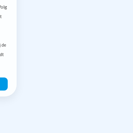
olg
t
j de
dt