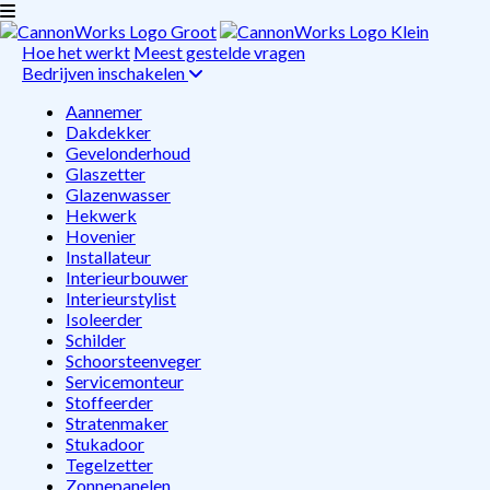
Hoe het werkt
Meest gestelde vragen
Bedrijven inschakelen
Aannemer
Dakdekker
Gevelonderhoud
Glaszetter
Glazenwasser
Hekwerk
Hovenier
Installateur
Interieurbouwer
Interieurstylist
Isoleerder
Schilder
Schoorsteenveger
Servicemonteur
Stoffeerder
Stratenmaker
Stukadoor
Tegelzetter
Zonnepanelen