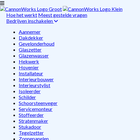
Hoe het werkt
Meest gestelde vragen
Bedrijven inschakelen
Aannemer
Dakdekker
Gevelonderhoud
Glaszetter
Glazenwasser
Hekwerk
Hovenier
Installateur
Interieurbouwer
Interieurstylist
Isoleerder
Schilder
Schoorsteenveger
Servicemonteur
Stoffeerder
Stratenmaker
Stukadoor
Tegelzetter
Zonnepanelen