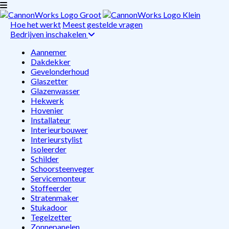
Hoe het werkt
Meest gestelde vragen
Bedrijven inschakelen
Aannemer
Dakdekker
Gevelonderhoud
Glaszetter
Glazenwasser
Hekwerk
Hovenier
Installateur
Interieurbouwer
Interieurstylist
Isoleerder
Schilder
Schoorsteenveger
Servicemonteur
Stoffeerder
Stratenmaker
Stukadoor
Tegelzetter
Zonnepanelen