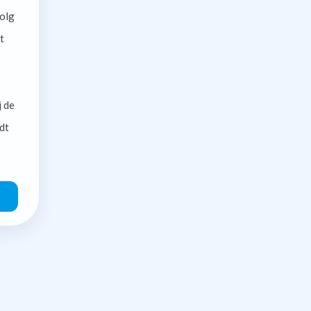
olg
t
j de
dt