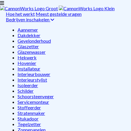
Hoe het werkt
Meest gestelde vragen
Bedrijven inschakelen
Aannemer
Dakdekker
Gevelonderhoud
Glaszetter
Glazenwasser
Hekwerk
Hovenier
Installateur
Interieurbouwer
Interieurstylist
Isoleerder
Schilder
Schoorsteenveger
Servicemonteur
Stoffeerder
Stratenmaker
Stukadoor
Tegelzetter
Zonnepanelen