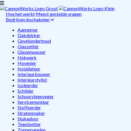
Hoe het werkt
Meest gestelde vragen
Bedrijven inschakelen
Aannemer
Dakdekker
Gevelonderhoud
Glaszetter
Glazenwasser
Hekwerk
Hovenier
Installateur
Interieurbouwer
Interieurstylist
Isoleerder
Schilder
Schoorsteenveger
Servicemonteur
Stoffeerder
Stratenmaker
Stukadoor
Tegelzetter
Zonnepanelen