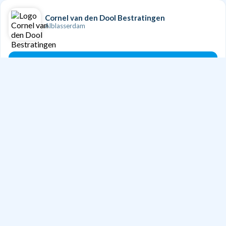
Cornel van den Dool Bestratingen
Alblasserdam
Doe een aanvraag
W.P. van Vugt Grondwerken
Hendrik-Ido-Ambacht
Gespecialiseerd in:
Bestrating
Doe een aanvraag