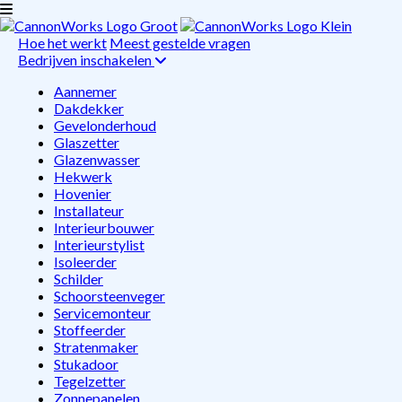
Hoe het werkt
Meest gestelde vragen
Bedrijven inschakelen
Aannemer
Dakdekker
Gevelonderhoud
Glaszetter
Glazenwasser
Hekwerk
Hovenier
Installateur
Interieurbouwer
Interieurstylist
Isoleerder
Schilder
Schoorsteenveger
Servicemonteur
Stoffeerder
Stratenmaker
Stukadoor
Tegelzetter
Zonnepanelen