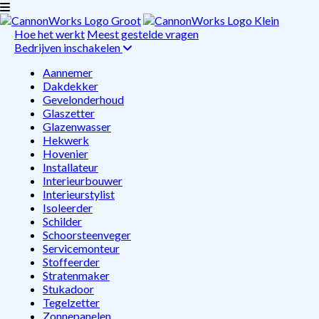
Hoe het werkt
Meest gestelde vragen
Bedrijven inschakelen
Aannemer
Dakdekker
Gevelonderhoud
Glaszetter
Glazenwasser
Hekwerk
Hovenier
Installateur
Interieurbouwer
Interieurstylist
Isoleerder
Schilder
Schoorsteenveger
Servicemonteur
Stoffeerder
Stratenmaker
Stukadoor
Tegelzetter
Zonnepanelen