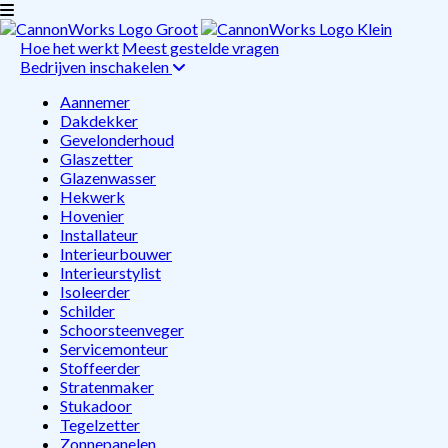
Hoe het werkt
Meest gestelde vragen
Bedrijven inschakelen
Aannemer
Dakdekker
Gevelonderhoud
Glaszetter
Glazenwasser
Hekwerk
Hovenier
Installateur
Interieurbouwer
Interieurstylist
Isoleerder
Schilder
Schoorsteenveger
Servicemonteur
Stoffeerder
Stratenmaker
Stukadoor
Tegelzetter
Zonnepanelen