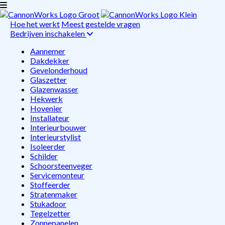
Hoe het werkt
Meest gestelde vragen
Bedrijven inschakelen
Aannemer
Dakdekker
Gevelonderhoud
Glaszetter
Glazenwasser
Hekwerk
Hovenier
Installateur
Interieurbouwer
Interieurstylist
Isoleerder
Schilder
Schoorsteenveger
Servicemonteur
Stoffeerder
Stratenmaker
Stukadoor
Tegelzetter
Zonnepanelen