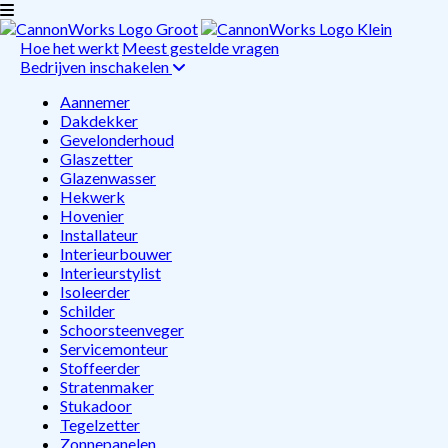
Hoe het werkt
Meest gestelde vragen
Bedrijven inschakelen
Aannemer
Dakdekker
Gevelonderhoud
Glaszetter
Glazenwasser
Hekwerk
Hovenier
Installateur
Interieurbouwer
Interieurstylist
Isoleerder
Schilder
Schoorsteenveger
Servicemonteur
Stoffeerder
Stratenmaker
Stukadoor
Tegelzetter
Zonnepanelen