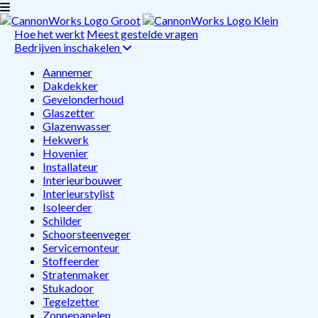
Hoe het werkt
Meest gestelde vragen
Bedrijven inschakelen
Aannemer
Dakdekker
Gevelonderhoud
Glaszetter
Glazenwasser
Hekwerk
Hovenier
Installateur
Interieurbouwer
Interieurstylist
Isoleerder
Schilder
Schoorsteenveger
Servicemonteur
Stoffeerder
Stratenmaker
Stukadoor
Tegelzetter
Zonnepanelen