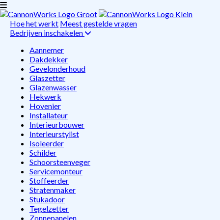
Hoe het werkt
Meest gestelde vragen
Bedrijven inschakelen
Aannemer
Dakdekker
Gevelonderhoud
Glaszetter
Glazenwasser
Hekwerk
Hovenier
Installateur
Interieurbouwer
Interieurstylist
Isoleerder
Schilder
Schoorsteenveger
Servicemonteur
Stoffeerder
Stratenmaker
Stukadoor
Tegelzetter
Zonnepanelen