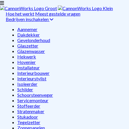
Hoe het werkt
Meest gestelde vragen
Bedrijven inschakelen
Aannemer
Dakdekker
Gevelonderhoud
Glaszetter
Glazenwasser
Hekwerk
Hovenier
Installateur
Interieurbouwer
Interieurstylist
Isoleerder
Schilder
Schoorsteenveger
Servicemonteur
Stoffeerder
Stratenmaker
Stukadoor
Tegelzetter
Zonnepanelen