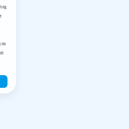
olg
t
j de
dt