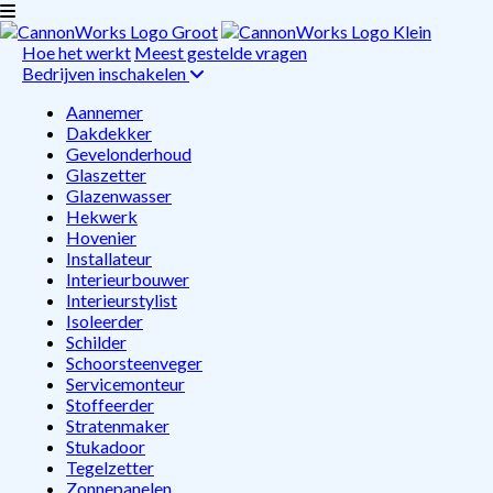
Hoe het werkt
Meest gestelde vragen
Bedrijven inschakelen
Aannemer
Dakdekker
Gevelonderhoud
Glaszetter
Glazenwasser
Hekwerk
Hovenier
Installateur
Interieurbouwer
Interieurstylist
Isoleerder
Schilder
Schoorsteenveger
Servicemonteur
Stoffeerder
Stratenmaker
Stukadoor
Tegelzetter
Zonnepanelen