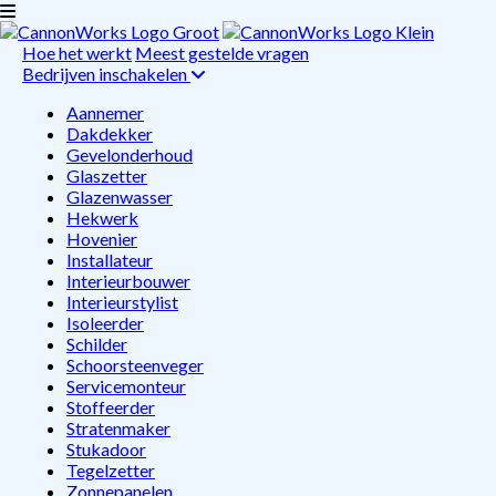
Hoe het werkt
Meest gestelde vragen
Bedrijven inschakelen
Aannemer
Dakdekker
Gevelonderhoud
Glaszetter
Glazenwasser
Hekwerk
Hovenier
Installateur
Interieurbouwer
Interieurstylist
Isoleerder
Schilder
Schoorsteenveger
Servicemonteur
Stoffeerder
Stratenmaker
Stukadoor
Tegelzetter
Zonnepanelen