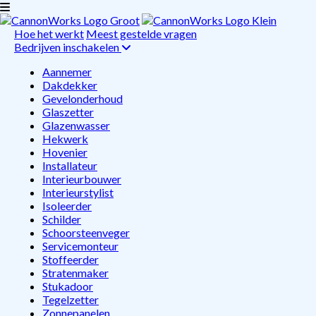
Hoe het werkt
Meest gestelde vragen
Bedrijven inschakelen
Aannemer
Dakdekker
Gevelonderhoud
Glaszetter
Glazenwasser
Hekwerk
Hovenier
Installateur
Interieurbouwer
Interieurstylist
Isoleerder
Schilder
Schoorsteenveger
Servicemonteur
Stoffeerder
Stratenmaker
Stukadoor
Tegelzetter
Zonnepanelen