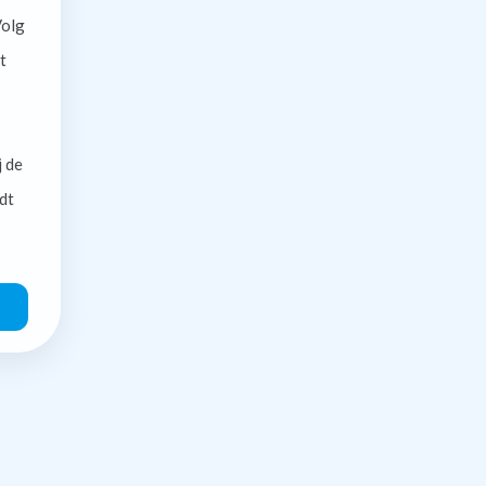
olg
t
j de
dt