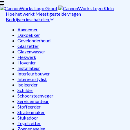
Hoe het werkt
Meest gestelde vragen
Bedrijven inschakelen
Aannemer
Dakdekker
Gevelonderhoud
Glaszetter
Glazenwasser
Hekwerk
Hovenier
Installateur
Interieurbouwer
Interieurstylist
Isoleerder
Schilder
Schoorsteenveger
Servicemonteur
Stoffeerder
Stratenmaker
Stukadoor
Tegelzetter
Zonnepanelen