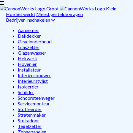
Hoe het werkt
Meest gestelde vragen
Bedrijven inschakelen
Aannemer
Dakdekker
Gevelonderhoud
Glaszetter
Glazenwasser
Hekwerk
Hovenier
Installateur
Interieurbouwer
Interieurstylist
Isoleerder
Schilder
Schoorsteenveger
Servicemonteur
Stoffeerder
Stratenmaker
Stukadoor
Tegelzetter
Zonnepanelen