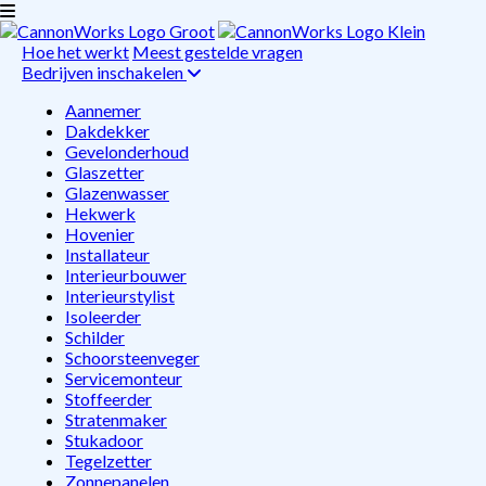
Hoe het werkt
Meest gestelde vragen
Bedrijven inschakelen
Aannemer
Dakdekker
Gevelonderhoud
Glaszetter
Glazenwasser
Hekwerk
Hovenier
Installateur
Interieurbouwer
Interieurstylist
Isoleerder
Schilder
Schoorsteenveger
Servicemonteur
Stoffeerder
Stratenmaker
Stukadoor
Tegelzetter
Zonnepanelen