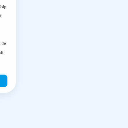
olg
t
j de
dt