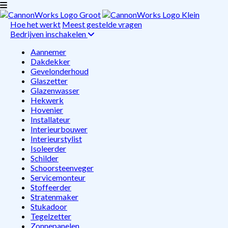
Hoe het werkt
Meest gestelde vragen
Bedrijven inschakelen
Aannemer
Dakdekker
Gevelonderhoud
Glaszetter
Glazenwasser
Hekwerk
Hovenier
Installateur
Interieurbouwer
Interieurstylist
Isoleerder
Schilder
Schoorsteenveger
Servicemonteur
Stoffeerder
Stratenmaker
Stukadoor
Tegelzetter
Zonnepanelen