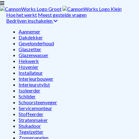
Hoe het werkt
Meest gestelde vragen
Bedrijven inschakelen
Aannemer
Dakdekker
Gevelonderhoud
Glaszetter
Glazenwasser
Hekwerk
Hovenier
Installateur
Interieurbouwer
Interieurstylist
Isoleerder
Schilder
Schoorsteenveger
Servicemonteur
Stoffeerder
Stratenmaker
Stukadoor
Tegelzetter
Zonnepanelen