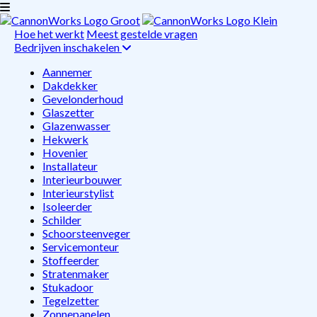
Hoe het werkt
Meest gestelde vragen
Bedrijven inschakelen
Aannemer
Dakdekker
Gevelonderhoud
Glaszetter
Glazenwasser
Hekwerk
Hovenier
Installateur
Interieurbouwer
Interieurstylist
Isoleerder
Schilder
Schoorsteenveger
Servicemonteur
Stoffeerder
Stratenmaker
Stukadoor
Tegelzetter
Zonnepanelen