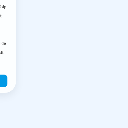
olg
t
j de
dt