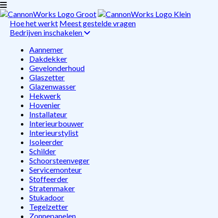
Hoe het werkt
Meest gestelde vragen
Bedrijven inschakelen
Aannemer
Dakdekker
Gevelonderhoud
Glaszetter
Glazenwasser
Hekwerk
Hovenier
Installateur
Interieurbouwer
Interieurstylist
Isoleerder
Schilder
Schoorsteenveger
Servicemonteur
Stoffeerder
Stratenmaker
Stukadoor
Tegelzetter
Zonnepanelen