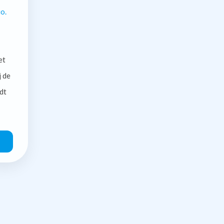
o.
et
j de
dt