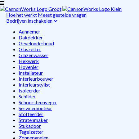
Hoe het werkt
Meest gestelde vragen
Bedrijven inschakelen
Aannemer
Dakdekker
Gevelonderhoud
Glaszetter
Glazenwasser
Hekwerk
Hovenier
Installateur
Interieurbouwer
Interieurstylist
Isoleerder
Schilder
Schoorsteenveger
Servicemonteur
Stoffeerder
Stratenmaker
Stukadoor
Tegelzetter
Zonnepanelen