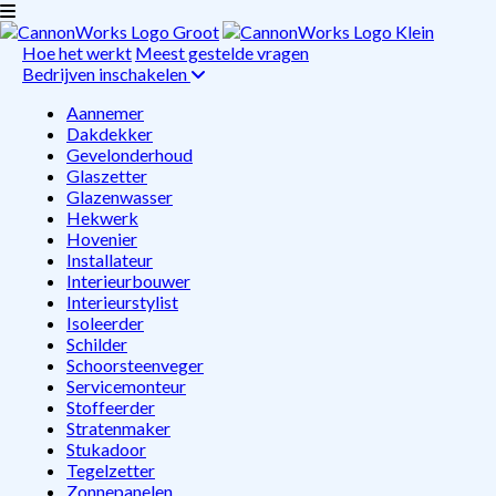
Hoe het werkt
Meest gestelde vragen
Bedrijven inschakelen
Aannemer
Dakdekker
Gevelonderhoud
Glaszetter
Glazenwasser
Hekwerk
Hovenier
Installateur
Interieurbouwer
Interieurstylist
Isoleerder
Schilder
Schoorsteenveger
Servicemonteur
Stoffeerder
Stratenmaker
Stukadoor
Tegelzetter
Zonnepanelen