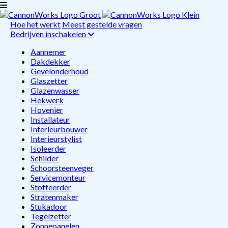
Hoe het werkt
Meest gestelde vragen
Bedrijven inschakelen
Aannemer
Dakdekker
Gevelonderhoud
Glaszetter
Glazenwasser
Hekwerk
Hovenier
Installateur
Interieurbouwer
Interieurstylist
Isoleerder
Schilder
Schoorsteenveger
Servicemonteur
Stoffeerder
Stratenmaker
Stukadoor
Tegelzetter
Zonnepanelen