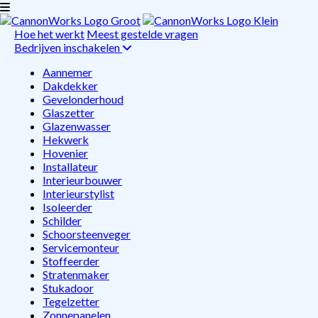
Hoe het werkt
Meest gestelde vragen
Bedrijven inschakelen
Aannemer
Dakdekker
Gevelonderhoud
Glaszetter
Glazenwasser
Hekwerk
Hovenier
Installateur
Interieurbouwer
Interieurstylist
Isoleerder
Schilder
Schoorsteenveger
Servicemonteur
Stoffeerder
Stratenmaker
Stukadoor
Tegelzetter
Zonnepanelen